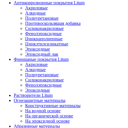
Антикоррозионные покрытия Litum
Акриловые
Алкидные
Полиуретановые
Противоскользящая добавка
Силиконакриловые
Фенолэпоксидные
Цинкнаполненные
Цинкэтилсиликатные
Эпоксидные
Эпоксидный лак
Финишные покрытия Litum
Акриловые
Алкидные
Полиуретановые
Силиконакриловые
Фенолэпоксидные
Эпоксидные
Растворители Litum
Огнезащитные материалы
Конструктивные материалы
На водной основе
На органической основе
На эпоксидной основе
Абразивные материалы