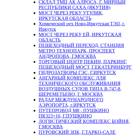
СКЛАД ТМЦ АК АЛРОСА, Г. МИРНЫЙ
РЕСПУБЛИКИ САХА (ЯКУТИЯ)
МОСТ ЧЕРЕЗ РЕКУ УТУЛИК,
ИРКУТСКАЯ ОБЛАСТЬ
Химический цех Ново-Иркутская ТЭЦ, г.
Иркутск
МОСТ ЧЕРЕЗ РЕКУ ЕЙ, ИРКУТСКАЯ
ОБЛАСТЬ
ПЕШЕХОДНЫЙ ПЕРЕХОД, СТАНЦИЯ
МЕТРО ТЕХНОПАРК, ПРОСПЕКТ
АНДРОПОВА, Г.МОСКВА
ТОРГОВЫЙ ЦЕНТР ПЕКИН, ПАРКИНГ,
ПЕШЕХОДНЫЙ МОСТ, Г.ЕКАТЕРИНБУРГ
ГИДРОЗАТВОРЫ ГЭС, Г.ИРКУТСК
АНГАРНЫЙ КОМПЛЕКС ДЛЯ
ТЕХНИЧЕСКОГО ОБСЛУЖИВАНИЯ
ВОЗДУШНЫХ СУДОВ ТИПА В-747-8,
ШЕРЕМЕТЬЕВО, Г. МОСКВА
РАДАР МЕЖДУНАРОДНОГО
АЭРОПОРТА, г.ИРКУТСК
ПУТЕПРОВОД М8 - ПУШКИНО
ПК323+16, Г.ПУШКИНО
ЛОГИСТИЧЕСКИЙ КОМПЛЕКС БОЙНЯ,
Г.МОСКВА
ПУРОВСКИЙ ЗПК, Г.ТАРКО-САЛЕ