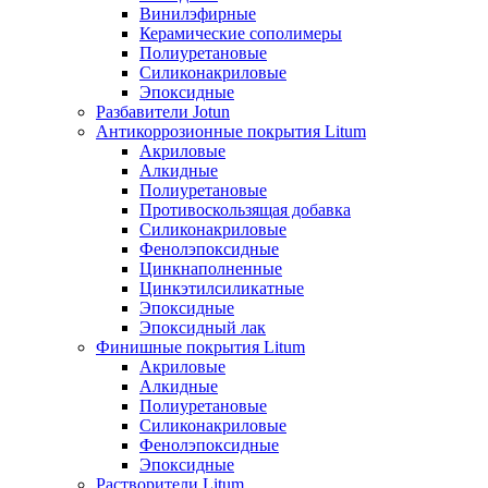
Винилэфирные
Керамические сополимеры
Полиуретановые
Силиконакриловые
Эпоксидные
Разбавители Jotun
Антикоррозионные покрытия Litum
Акриловые
Алкидные
Полиуретановые
Противоскользящая добавка
Силиконакриловые
Фенолэпоксидные
Цинкнаполненные
Цинкэтилсиликатные
Эпоксидные
Эпоксидный лак
Финишные покрытия Litum
Акриловые
Алкидные
Полиуретановые
Силиконакриловые
Фенолэпоксидные
Эпоксидные
Растворители Litum