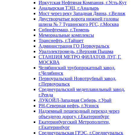
Иркутская Нефтяная Компания, г.Усть-Кут
Анадырская ТЭЦ, г.Анадырь
Мост через реку Западная Двина, г.Велиж
Двустворчатые ворота нижней головы
шлюза № 7 Тушинского РГС, г.Москва
Сибнефтемаш, г.Тюмень
Мемориальные комплексы
Транснефть, г.Тайшет
Администрация ГО Первоуральск
Уралэлектромедь, г.Верхняя Пышма
СТАНЦИЯ МЕТРО ФИЛАТОВ ЛУГ, Г.
МОСКВА
Челябинский трубопрокатный завод,
г.Челябинск
Первоуральский Новотрубный завод,
г.Первоуральск
Среднеуральский медеплавильный завод,
г.Ревда
ЛУКОЙЛ-Западная Сибирь, г.Урай
РН-Северная нефть, г.Усинск
Надземный пешеходный переход через
объездную дорогу, г.Екатеринбург
Екатеринбургский Метрополитен,
г.Екатеринбург
Среднеуральская ГРЭС, г.Среднеуральск