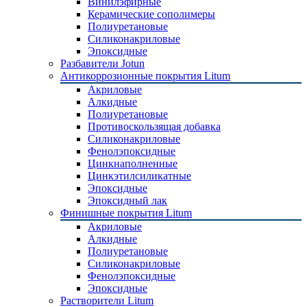
Винилэфирные
Керамические сополимеры
Полиуретановые
Силиконакриловые
Эпоксидные
Разбавители Jotun
Антикоррозионные покрытия Litum
Акриловые
Алкидные
Полиуретановые
Противоскользящая добавка
Силиконакриловые
Фенолэпоксидные
Цинкнаполненные
Цинкэтилсиликатные
Эпоксидные
Эпоксидный лак
Финишные покрытия Litum
Акриловые
Алкидные
Полиуретановые
Силиконакриловые
Фенолэпоксидные
Эпоксидные
Растворители Litum