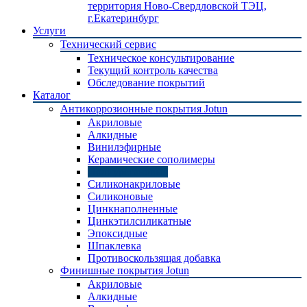
территория Ново-Свердловской ТЭЦ,
г.Екатеринбург
Услуги
Технический сервис
Техническое консультирование
Текущий контроль качества
Обследование покрытий
Каталог
Антикоррозионные покрытия Jotun
Акриловые
Алкидные
Винилэфирные
Керамические сополимеры
Полиуретановые
Силиконакриловые
Силиконовые
Цинкнаполненные
Цинкэтилсиликатные
Эпоксидные
Шпаклевка
Противоскользящая добавка
Финишные покрытия Jotun
Акриловые
Алкидные