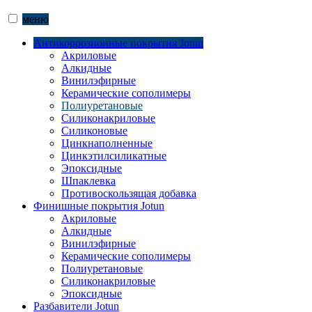
меню
Антикоррозионные покрытия Jotun
Акриловые
Алкидные
Винилэфирные
Керамические сополимеры
Полиуретановые
Силиконакриловые
Силиконовые
Цинкнаполненные
Цинкэтилсиликатные
Эпоксидные
Шпаклевка
Противоскользящая добавка
Финишные покрытия Jotun
Акриловые
Алкидные
Винилэфирные
Керамические сополимеры
Полиуретановые
Силиконакриловые
Эпоксидные
Разбавители Jotun