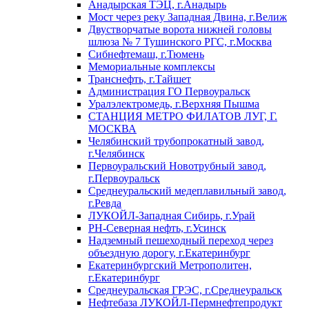
Анадырская ТЭЦ, г.Анадырь
Мост через реку Западная Двина, г.Велиж
Двустворчатые ворота нижней головы
шлюза № 7 Тушинского РГС, г.Москва
Сибнефтемаш, г.Тюмень
Мемориальные комплексы
Транснефть, г.Тайшет
Администрация ГО Первоуральск
Уралэлектромедь, г.Верхняя Пышма
СТАНЦИЯ МЕТРО ФИЛАТОВ ЛУГ, Г.
МОСКВА
Челябинский трубопрокатный завод,
г.Челябинск
Первоуральский Новотрубный завод,
г.Первоуральск
Среднеуральский медеплавильный завод,
г.Ревда
ЛУКОЙЛ-Западная Сибирь, г.Урай
РН-Северная нефть, г.Усинск
Надземный пешеходный переход через
объездную дорогу, г.Екатеринбург
Екатеринбургский Метрополитен,
г.Екатеринбург
Среднеуральская ГРЭС, г.Среднеуральск
Нефтебаза ЛУКОЙЛ-Пермнефтепродукт