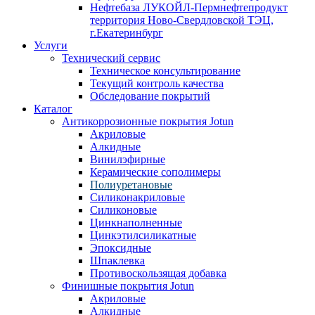
Нефтебаза ЛУКОЙЛ-Пермнефтепродукт
территория Ново-Свердловской ТЭЦ,
г.Екатеринбург
Услуги
Технический сервис
Техническое консультирование
Текущий контроль качества
Обследование покрытий
Каталог
Антикоррозионные покрытия Jotun
Акриловые
Алкидные
Винилэфирные
Керамические сополимеры
Полиуретановые
Силиконакриловые
Силиконовые
Цинкнаполненные
Цинкэтилсиликатные
Эпоксидные
Шпаклевка
Противоскользящая добавка
Финишные покрытия Jotun
Акриловые
Алкидные