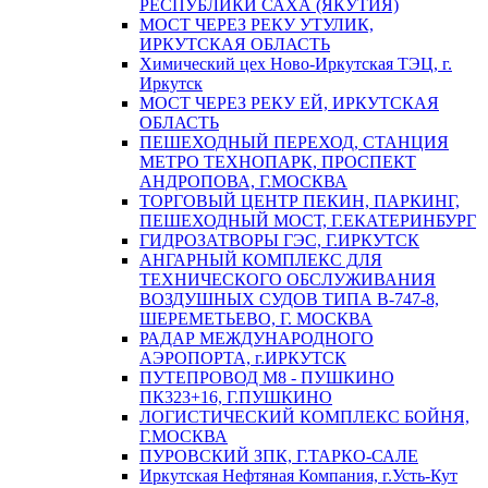
РЕСПУБЛИКИ САХА (ЯКУТИЯ)
МОСТ ЧЕРЕЗ РЕКУ УТУЛИК,
ИРКУТСКАЯ ОБЛАСТЬ
Химический цех Ново-Иркутская ТЭЦ, г.
Иркутск
МОСТ ЧЕРЕЗ РЕКУ ЕЙ, ИРКУТСКАЯ
ОБЛАСТЬ
ПЕШЕХОДНЫЙ ПЕРЕХОД, СТАНЦИЯ
МЕТРО ТЕХНОПАРК, ПРОСПЕКТ
АНДРОПОВА, Г.МОСКВА
ТОРГОВЫЙ ЦЕНТР ПЕКИН, ПАРКИНГ,
ПЕШЕХОДНЫЙ МОСТ, Г.ЕКАТЕРИНБУРГ
ГИДРОЗАТВОРЫ ГЭС, Г.ИРКУТСК
АНГАРНЫЙ КОМПЛЕКС ДЛЯ
ТЕХНИЧЕСКОГО ОБСЛУЖИВАНИЯ
ВОЗДУШНЫХ СУДОВ ТИПА В-747-8,
ШЕРЕМЕТЬЕВО, Г. МОСКВА
РАДАР МЕЖДУНАРОДНОГО
АЭРОПОРТА, г.ИРКУТСК
ПУТЕПРОВОД М8 - ПУШКИНО
ПК323+16, Г.ПУШКИНО
ЛОГИСТИЧЕСКИЙ КОМПЛЕКС БОЙНЯ,
Г.МОСКВА
ПУРОВСКИЙ ЗПК, Г.ТАРКО-САЛЕ
Иркутская Нефтяная Компания, г.Усть-Кут