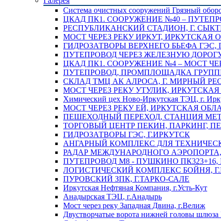
Галерея
Система очистных сооружений Грязный обор
ЦКАД ПК1. СООРУЖЕНИЕ №40 – ПУТЕПР
РЕСПУБЛИКАНСКИЙ СТАДИОН, Г. СЫК
МОСТ ЧЕРЕЗ РЕКУ ИРКУТ, ИРКУТСКАЯ 
ГИДРОЗАТВОРЫ ВЕРХНЕГО БЬЕФА ГЭС, 
ПУТЕПРОВОД ЧЕРЕЗ ЖЕЛЕЗНУЮ ДОРОГУ 
ЦКАД ПК1. СООРУЖЕНИЕ №4 – МОСТ ЧЕ
ПУТЕПРОВОД, ПРОМПЛОЩАДКА ГРУППЫ 
СКЛАД ТМЦ АК АЛРОСА, Г. МИРНЫЙ РЕ
МОСТ ЧЕРЕЗ РЕКУ УТУЛИК, ИРКУТСКАЯ
Химический цех Ново-Иркутская ТЭЦ, г. Ирк
МОСТ ЧЕРЕЗ РЕКУ ЕЙ, ИРКУТСКАЯ ОБЛ
ПЕШЕХОДНЫЙ ПЕРЕХОД, СТАНЦИЯ МЕТ
ТОРГОВЫЙ ЦЕНТР ПЕКИН, ПАРКИНГ, П
ГИДРОЗАТВОРЫ ГЭС, Г.ИРКУТСК
АНГАРНЫЙ КОМПЛЕКС ДЛЯ ТЕХНИЧЕСКО
РАДАР МЕЖДУНАРОДНОГО АЭРОПОРТА, 
ПУТЕПРОВОД М8 - ПУШКИНО ПК323+16,
ЛОГИСТИЧЕСКИЙ КОМПЛЕКС БОЙНЯ, Г
ПУРОВСКИЙ ЗПК, Г.ТАРКО-САЛЕ
Иркутская Нефтяная Компания, г.Усть-Кут
Анадырская ТЭЦ, г.Анадырь
Мост через реку Западная Двина, г.Велиж
Двустворчатые ворота нижней головы шлюза 