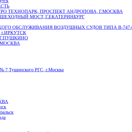
утск
АСТЬ
РО ТЕХНОПАРК, ПРОСПЕКТ АНДРОПОВА, Г.МОСКВА
ЕШЕХОДНЫЙ МОСТ, Г.ЕКАТЕРИНБУРГ
ГО ОБСЛУЖИВАНИЯ ВОЗДУШНЫХ СУДОВ ТИПА В-747-8,
г.ИРКУТСК
 Г.ПУШКИНО
.МОСКВА
№ 7 Тушинского РГС, г.Москва
КВА
нск
уральск
вда