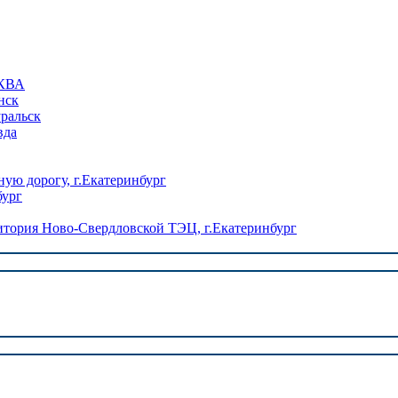
КВА
нск
уральск
вда
ую дорогу, г.Екатеринбург
бург
ория Ново-Свердловской ТЭЦ, г.Екатеринбург