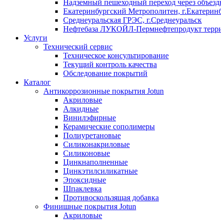
Надземный пешеходный переход через объездн
Екатеринбургский Метрополитен, г.Екатерин
Среднеуральская ГРЭС, г.Среднеуральск
Нефтебаза ЛУКОЙЛ-Пермнефтепродукт террит
Услуги
Технический сервис
Техническое консультирование
Текущий контроль качества
Обследование покрытий
Каталог
Антикоррозионные покрытия Jotun
Акриловые
Алкидные
Винилэфирные
Керамические сополимеры
Полиуретановые
Силиконакриловые
Силиконовые
Цинкнаполненные
Цинкэтилсиликатные
Эпоксидные
Шпаклевка
Противоскользящая добавка
Финишные покрытия Jotun
Акриловые