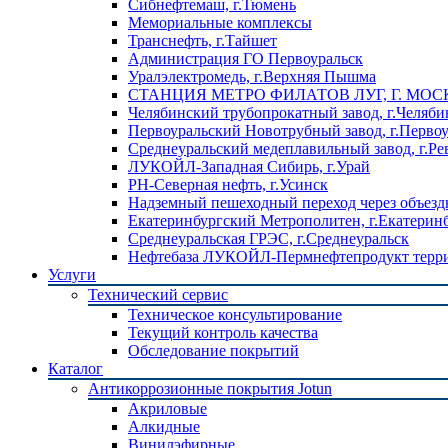
Сибнефтемаш, г.Тюмень
Мемориальные комплексы
Транснефть, г.Тайшет
Администрация ГО Первоуральск
Уралэлектромедь, г.Верхняя Пышма
СТАНЦИЯ МЕТРО ФИЛАТОВ ЛУГ, Г. МОС
Челябинский трубопрокатный завод, г.Челяби
Первоуральский Новотрубный завод, г.Перво
Среднеуральский медеплавильный завод, г.Ре
ЛУКОЙЛ-Западная Сибирь, г.Урай
РН-Северная нефть, г.Усинск
Надземный пешеходный переход через объездн
Екатеринбургский Метрополитен, г.Екатерин
Среднеуральская ГРЭС, г.Среднеуральск
Нефтебаза ЛУКОЙЛ-Пермнефтепродукт террит
Услуги
Технический сервис
Техническое консультирование
Текущий контроль качества
Обследование покрытий
Каталог
Антикоррозионные покрытия Jotun
Акриловые
Алкидные
Винилэфирные