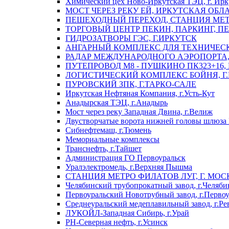
Химический цех Ново-Иркутская ТЭЦ, г. Ирк
МОСТ ЧЕРЕЗ РЕКУ ЕЙ, ИРКУТСКАЯ ОБЛ
ПЕШЕХОДНЫЙ ПЕРЕХОД, СТАНЦИЯ МЕТ
ТОРГОВЫЙ ЦЕНТР ПЕКИН, ПАРКИНГ, П
ГИДРОЗАТВОРЫ ГЭС, Г.ИРКУТСК
АНГАРНЫЙ КОМПЛЕКС ДЛЯ ТЕХНИЧЕСКО
РАДАР МЕЖДУНАРОДНОГО АЭРОПОРТА, 
ПУТЕПРОВОД М8 - ПУШКИНО ПК323+16,
ЛОГИСТИЧЕСКИЙ КОМПЛЕКС БОЙНЯ, Г
ПУРОВСКИЙ ЗПК, Г.ТАРКО-САЛЕ
Иркутская Нефтяная Компания, г.Усть-Кут
Анадырская ТЭЦ, г.Анадырь
Мост через реку Западная Двина, г.Велиж
Двустворчатые ворота нижней головы шлюза 
Сибнефтемаш, г.Тюмень
Мемориальные комплексы
Транснефть, г.Тайшет
Администрация ГО Первоуральск
Уралэлектромедь, г.Верхняя Пышма
СТАНЦИЯ МЕТРО ФИЛАТОВ ЛУГ, Г. МОС
Челябинский трубопрокатный завод, г.Челяби
Первоуральский Новотрубный завод, г.Перво
Среднеуральский медеплавильный завод, г.Ре
ЛУКОЙЛ-Западная Сибирь, г.Урай
РН-Северная нефть, г.Усинск