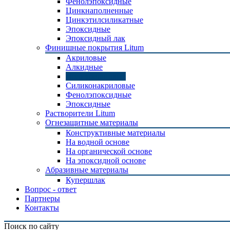
Фенолэпоксидные
Цинкнаполненные
Цинкэтилсиликатные
Эпоксидные
Эпоксидный лак
Финишные покрытия Litum
Акриловые
Алкидные
Полиуретановые
Силиконакриловые
Фенолэпоксидные
Эпоксидные
Растворители Litum
Огнезащитные материалы
Конструктивные материалы
На водной основе
На органической основе
На эпоксидной основе
Абразивные материалы
Купершлак
Вопрос - ответ
Партнеры
Контакты
Поиск по сайту