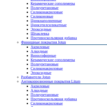
Керамические сополимеры
Полиуретановые
Силиконакриловые
Силиконовые
Цинкнаполненные
Цинкэтилсиликатные
Эпоксидные
Шпаклевка
Противоскользящая добавка
Финишные покрытия Jotun
Акриловые
Алкидные
Винилэфирные
Керамические сополимеры
Полиуретановые
Силиконакриловые
Эпоксидные
Разбавители Jotun
Антикоррозионные покрытия Litum
Акриловые
Алкидные
Полиуретановые
Противоскользящая добавка
Силиконакриловые