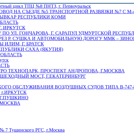
отный цикл ТПЦ №8 ПНТЗ, г. Первоуральск
ОВОД НА СЪЕЗДЕ №5 ТРАНСПОРТНОЙ РАЗВЯЗКИ №7 С М-4
ТЫВКАР РЕСПУБЛИКИ КОМИ
ОБЛАСТЬ
Г. ИРКУТСК
ПО УЛ. ГОНЧАРОВА, Г. САРАПУЛ УДМУРТСКОЙ РЕСПУБ
РЕЗ Р. СУШКА И АВТОМОБИЛЬНУЮ ДОРОГУ ММК – ЗИНОВ
ИЛИМ, Г. БРАТСК
СПУБЛИКИ САХА (ЯКУТИЯ)
 ОБЛАСТЬ
утск
АСТЬ
РО ТЕХНОПАРК, ПРОСПЕКТ АНДРОПОВА, Г.МОСКВА
ЕШЕХОДНЫЙ МОСТ, Г.ЕКАТЕРИНБУРГ
ГО ОБСЛУЖИВАНИЯ ВОЗДУШНЫХ СУДОВ ТИПА В-747-8,
г.ИРКУТСК
 Г.ПУШКИНО
.МОСКВА
№ 7 Тушинского РГС, г.Москва