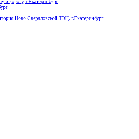
ую дорогу, г.Екатеринбург
бург
ория Ново-Свердловской ТЭЦ, г.Екатеринбург