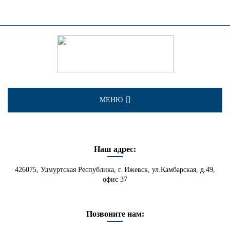
МЕНЮ
О КОМПАНИИ
Наш адрес:
УСЛУГИ
426075, Удмуртская Республика, г. Ижевск, ул.Камбарская, д.49,
КАТАЛОГ
офис 37
ВОПРОС - ОТВЕТ
Позвоните нам: