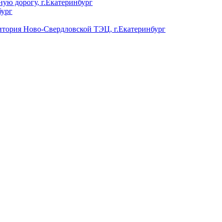
ую дорогу, г.Екатеринбург
бург
ория Ново-Свердловской ТЭЦ, г.Екатеринбург