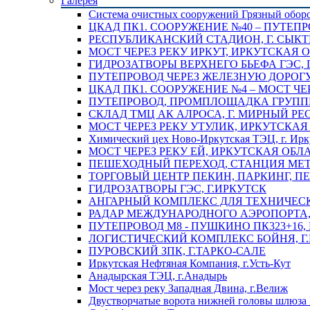
Галерея
Система очистных сооружений Грязный обор
ЦКАД ПК1. СООРУЖЕНИЕ №40 – ПУТЕПР
РЕСПУБЛИКАНСКИЙ СТАДИОН, Г. СЫК
МОСТ ЧЕРЕЗ РЕКУ ИРКУТ, ИРКУТСКАЯ 
ГИДРОЗАТВОРЫ ВЕРХНЕГО БЬЕФА ГЭС, 
ПУТЕПРОВОД ЧЕРЕЗ ЖЕЛЕЗНУЮ ДОРОГУ 
ЦКАД ПК1. СООРУЖЕНИЕ №4 – МОСТ ЧЕ
ПУТЕПРОВОД, ПРОМПЛОЩАДКА ГРУППЫ 
СКЛАД ТМЦ АК АЛРОСА, Г. МИРНЫЙ РЕ
МОСТ ЧЕРЕЗ РЕКУ УТУЛИК, ИРКУТСКАЯ
Химический цех Ново-Иркутская ТЭЦ, г. Ирк
МОСТ ЧЕРЕЗ РЕКУ ЕЙ, ИРКУТСКАЯ ОБЛ
ПЕШЕХОДНЫЙ ПЕРЕХОД, СТАНЦИЯ МЕТ
ТОРГОВЫЙ ЦЕНТР ПЕКИН, ПАРКИНГ, П
ГИДРОЗАТВОРЫ ГЭС, Г.ИРКУТСК
АНГАРНЫЙ КОМПЛЕКС ДЛЯ ТЕХНИЧЕСКО
РАДАР МЕЖДУНАРОДНОГО АЭРОПОРТА, 
ПУТЕПРОВОД М8 - ПУШКИНО ПК323+16,
ЛОГИСТИЧЕСКИЙ КОМПЛЕКС БОЙНЯ, Г
ПУРОВСКИЙ ЗПК, Г.ТАРКО-САЛЕ
Иркутская Нефтяная Компания, г.Усть-Кут
Анадырская ТЭЦ, г.Анадырь
Мост через реку Западная Двина, г.Велиж
Двустворчатые ворота нижней головы шлюза 