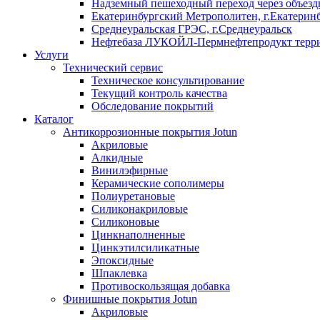
Надземный пешеходный переход через объездн
Екатеринбургский Метрополитен, г.Екатерин
Среднеуральская ГРЭС, г.Среднеуральск
Нефтебаза ЛУКОЙЛ-Пермнефтепродукт террит
Услуги
Технический сервис
Техническое консультирование
Текущий контроль качества
Обследование покрытий
Каталог
Антикоррозионные покрытия Jotun
Акриловые
Алкидные
Винилэфирные
Керамические сополимеры
Полиуретановые
Силиконакриловые
Силиконовые
Цинкнаполненные
Цинкэтилсиликатные
Эпоксидные
Шпаклевка
Противоскользящая добавка
Финишные покрытия Jotun
Акриловые