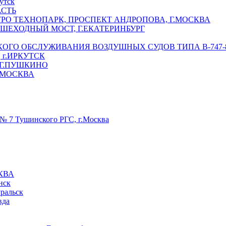
утск
АСТЬ
РО ТЕХНОПАРК, ПРОСПЕКТ АНДРОПОВА, Г.МОСКВА
ЕШЕХОДНЫЙ МОСТ, Г.ЕКАТЕРИНБУРГ
ГО ОБСЛУЖИВАНИЯ ВОЗДУШНЫХ СУДОВ ТИПА В-747-8,
г.ИРКУТСК
 Г.ПУШКИНО
.МОСКВА
№ 7 Тушинского РГС, г.Москва
КВА
нск
уральск
вда