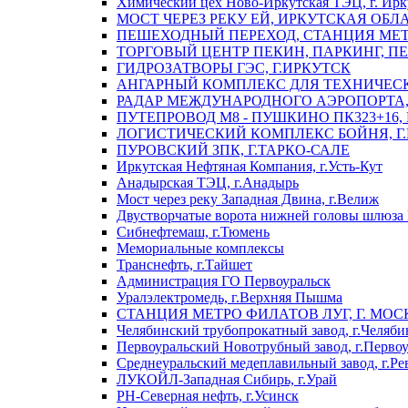
Химический цех Ново-Иркутская ТЭЦ, г. Ирк
МОСТ ЧЕРЕЗ РЕКУ ЕЙ, ИРКУТСКАЯ ОБЛ
ПЕШЕХОДНЫЙ ПЕРЕХОД, СТАНЦИЯ МЕТ
ТОРГОВЫЙ ЦЕНТР ПЕКИН, ПАРКИНГ, П
ГИДРОЗАТВОРЫ ГЭС, Г.ИРКУТСК
АНГАРНЫЙ КОМПЛЕКС ДЛЯ ТЕХНИЧЕСКО
РАДАР МЕЖДУНАРОДНОГО АЭРОПОРТА, 
ПУТЕПРОВОД М8 - ПУШКИНО ПК323+16,
ЛОГИСТИЧЕСКИЙ КОМПЛЕКС БОЙНЯ, Г
ПУРОВСКИЙ ЗПК, Г.ТАРКО-САЛЕ
Иркутская Нефтяная Компания, г.Усть-Кут
Анадырская ТЭЦ, г.Анадырь
Мост через реку Западная Двина, г.Велиж
Двустворчатые ворота нижней головы шлюза 
Сибнефтемаш, г.Тюмень
Мемориальные комплексы
Транснефть, г.Тайшет
Администрация ГО Первоуральск
Уралэлектромедь, г.Верхняя Пышма
СТАНЦИЯ МЕТРО ФИЛАТОВ ЛУГ, Г. МОС
Челябинский трубопрокатный завод, г.Челяби
Первоуральский Новотрубный завод, г.Перво
Среднеуральский медеплавильный завод, г.Ре
ЛУКОЙЛ-Западная Сибирь, г.Урай
РН-Северная нефть, г.Усинск