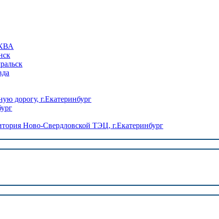
КВА
нск
уральск
вда
ую дорогу, г.Екатеринбург
бург
ория Ново-Свердловской ТЭЦ, г.Екатеринбург