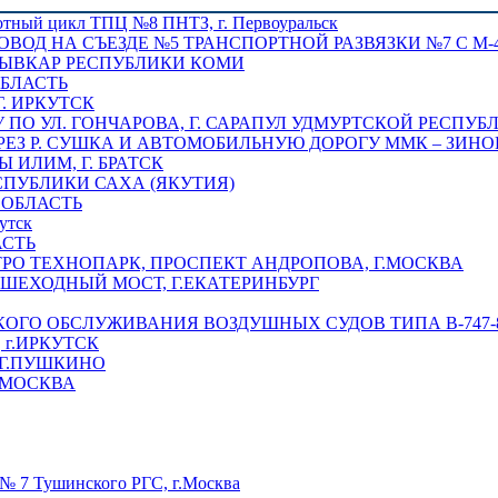
отный цикл ТПЦ №8 ПНТЗ, г. Первоуральск
ОВОД НА СЪЕЗДЕ №5 ТРАНСПОРТНОЙ РАЗВЯЗКИ №7 С М-4
ТЫВКАР РЕСПУБЛИКИ КОМИ
ОБЛАСТЬ
Г. ИРКУТСК
ПО УЛ. ГОНЧАРОВА, Г. САРАПУЛ УДМУРТСКОЙ РЕСПУБ
РЕЗ Р. СУШКА И АВТОМОБИЛЬНУЮ ДОРОГУ ММК – ЗИНОВ
ИЛИМ, Г. БРАТСК
СПУБЛИКИ САХА (ЯКУТИЯ)
 ОБЛАСТЬ
утск
АСТЬ
РО ТЕХНОПАРК, ПРОСПЕКТ АНДРОПОВА, Г.МОСКВА
ЕШЕХОДНЫЙ МОСТ, Г.ЕКАТЕРИНБУРГ
ГО ОБСЛУЖИВАНИЯ ВОЗДУШНЫХ СУДОВ ТИПА В-747-8,
г.ИРКУТСК
 Г.ПУШКИНО
.МОСКВА
№ 7 Тушинского РГС, г.Москва