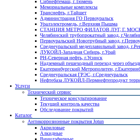
Сибнефтемаш, г.Тюмень
Мемориальные комплексы
Транснефть, г.Тайшет
Администрация ГО Первоуральск
Уралэлектромедь, г.Верхняя Пышма
СТАНЦИЯ МЕТРО ФИЛАТОВ ЛУГ, Г. МОС
Челябинский трубопрокатный завод, г.Челяби
Первоуральский Новотрубный завод, г.Перво
Среднеуральский медеплавильный завод, г.Ре
ЛУКОЙЛ-Западная Сибирь, г.Урай
РН-Северная нефть, г.Усинск
Надземный пешеходный переход через объездн
Екатеринбургский Метрополитен, г.Екатерин
Среднеуральская ГРЭС, г.Среднеуральск
Нефтебаза ЛУКОЙЛ-Пермнефтепродукт террит
Услуги
Технический сервис
Техническое консультирование
Текущий контроль качества
Обследование покрытий
Каталог
Антикоррозионные покрытия Jotun
Акриловые
Алкидные
Винилэфирные