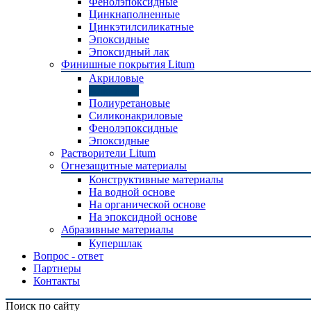
Фенолэпоксидные
Цинкнаполненные
Цинкэтилсиликатные
Эпоксидные
Эпоксидный лак
Финишные покрытия Litum
Акриловые
Алкидные
Полиуретановые
Силиконакриловые
Фенолэпоксидные
Эпоксидные
Растворители Litum
Огнезащитные материалы
Конструктивные материалы
На водной основе
На органической основе
На эпоксидной основе
Абразивные материалы
Купершлак
Вопрос - ответ
Партнеры
Контакты
Поиск по сайту