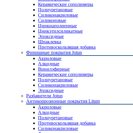
Керамические сополимеры
Полиуретановые
Силиконакриловые
Силиконовые
Цинкнаполненные
Цинкэтилсиликатные
Эпоксидные
Шпаклевка
Противоскользящая добавка
Финишные покрытия Jotun
Акриловые
Алкидные
Винилэфирные
Керамические сополимеры
Полиуретановые
Силиконакриловые
Эпоксидные
Разбавители Jotun
Антикоррозионные покрытия Litum
Акриловые
Алкидные
Полиуретановые
Противоскользящая добавка
Силиконакриловые