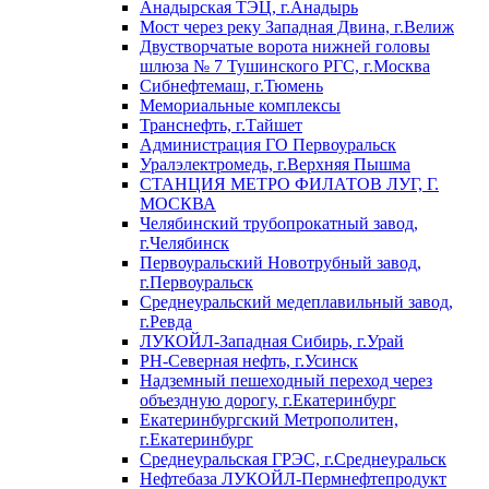
Анадырская ТЭЦ, г.Анадырь
Мост через реку Западная Двина, г.Велиж
Двустворчатые ворота нижней головы
шлюза № 7 Тушинского РГС, г.Москва
Сибнефтемаш, г.Тюмень
Мемориальные комплексы
Транснефть, г.Тайшет
Администрация ГО Первоуральск
Уралэлектромедь, г.Верхняя Пышма
СТАНЦИЯ МЕТРО ФИЛАТОВ ЛУГ, Г.
МОСКВА
Челябинский трубопрокатный завод,
г.Челябинск
Первоуральский Новотрубный завод,
г.Первоуральск
Среднеуральский медеплавильный завод,
г.Ревда
ЛУКОЙЛ-Западная Сибирь, г.Урай
РН-Северная нефть, г.Усинск
Надземный пешеходный переход через
объездную дорогу, г.Екатеринбург
Екатеринбургский Метрополитен,
г.Екатеринбург
Среднеуральская ГРЭС, г.Среднеуральск
Нефтебаза ЛУКОЙЛ-Пермнефтепродукт