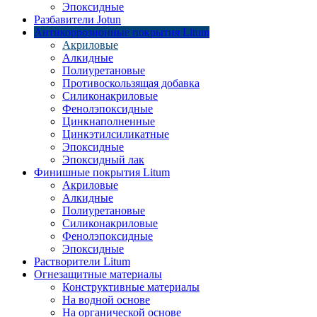
Эпоксидные
Разбавители Jotun
Антикоррозионные покрытия Litum
Акриловые
Алкидные
Полиуретановые
Противоскользящая добавка
Силиконакриловые
Фенолэпоксидные
Цинкнаполненные
Цинкэтилсиликатные
Эпоксидные
Эпоксидный лак
Финишные покрытия Litum
Акриловые
Алкидные
Полиуретановые
Силиконакриловые
Фенолэпоксидные
Эпоксидные
Растворители Litum
Огнезащитные материалы
Конструктивные материалы
На водной основе
На органической основе