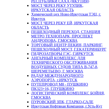
РЕСПУБЛИКИ САХА (ЯКУТИЯ)
МОСТ ЧЕРЕЗ РЕКУ УТУЛИК,
ИРКУТСКАЯ ОБЛАСТЬ
Химический цех Ново-Иркутская ТЭЦ, г.
Иркутск
МОСТ ЧЕРЕЗ РЕКУ ЕЙ, ИРКУТСКАЯ
ОБЛАСТЬ
ПЕШЕХОДНЫЙ ПЕРЕХОД, СТАНЦИЯ
МЕТРО ТЕХНОПАРК, ПРОСПЕКТ
АНДРОПОВА, Г.МОСКВА
ТОРГОВЫЙ ЦЕНТР ПЕКИН, ПАРКИНГ,
ПЕШЕХОДНЫЙ МОСТ, Г.ЕКАТЕРИНБУРГ
ГИДРОЗАТВОРЫ ГЭС, Г.ИРКУТСК
АНГАРНЫЙ КОМПЛЕКС ДЛЯ
ТЕХНИЧЕСКОГО ОБСЛУЖИВАНИЯ
ВОЗДУШНЫХ СУДОВ ТИПА В-747-8,
ШЕРЕМЕТЬЕВО, Г. МОСКВА
РАДАР МЕЖДУНАРОДНОГО
АЭРОПОРТА, г.ИРКУТСК
ПУТЕПРОВОД М8 - ПУШКИНО
ПК323+16, Г.ПУШКИНО
ЛОГИСТИЧЕСКИЙ КОМПЛЕКС БОЙНЯ,
Г.МОСКВА
ПУРОВСКИЙ ЗПК, Г.ТАРКО-САЛЕ
Иркутская Нефтяная Компания, г.Усть-Кут