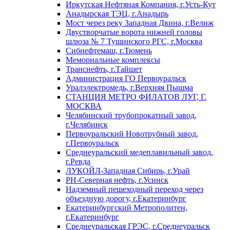
Иркутская Нефтяная Компания, г.Усть-Кут
Анадырская ТЭЦ, г.Анадырь
Мост через реку Западная Двина, г.Велиж
Двустворчатые ворота нижней головы
шлюза № 7 Тушинского РГС, г.Москва
Сибнефтемаш, г.Тюмень
Мемориальные комплексы
Транснефть, г.Тайшет
Администрация ГО Первоуральск
Уралэлектромедь, г.Верхняя Пышма
СТАНЦИЯ МЕТРО ФИЛАТОВ ЛУГ, Г.
МОСКВА
Челябинский трубопрокатный завод,
г.Челябинск
Первоуральский Новотрубный завод,
г.Первоуральск
Среднеуральский медеплавильный завод,
г.Ревда
ЛУКОЙЛ-Западная Сибирь, г.Урай
РН-Северная нефть, г.Усинск
Надземный пешеходный переход через
объездную дорогу, г.Екатеринбург
Екатеринбургский Метрополитен,
г.Екатеринбург
Среднеуральская ГРЭС, г.Среднеуральск