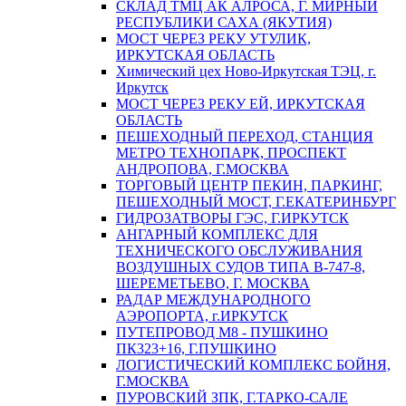
СКЛАД ТМЦ АК АЛРОСА, Г. МИРНЫЙ
РЕСПУБЛИКИ САХА (ЯКУТИЯ)
МОСТ ЧЕРЕЗ РЕКУ УТУЛИК,
ИРКУТСКАЯ ОБЛАСТЬ
Химический цех Ново-Иркутская ТЭЦ, г.
Иркутск
МОСТ ЧЕРЕЗ РЕКУ ЕЙ, ИРКУТСКАЯ
ОБЛАСТЬ
ПЕШЕХОДНЫЙ ПЕРЕХОД, СТАНЦИЯ
МЕТРО ТЕХНОПАРК, ПРОСПЕКТ
АНДРОПОВА, Г.МОСКВА
ТОРГОВЫЙ ЦЕНТР ПЕКИН, ПАРКИНГ,
ПЕШЕХОДНЫЙ МОСТ, Г.ЕКАТЕРИНБУРГ
ГИДРОЗАТВОРЫ ГЭС, Г.ИРКУТСК
АНГАРНЫЙ КОМПЛЕКС ДЛЯ
ТЕХНИЧЕСКОГО ОБСЛУЖИВАНИЯ
ВОЗДУШНЫХ СУДОВ ТИПА В-747-8,
ШЕРЕМЕТЬЕВО, Г. МОСКВА
РАДАР МЕЖДУНАРОДНОГО
АЭРОПОРТА, г.ИРКУТСК
ПУТЕПРОВОД М8 - ПУШКИНО
ПК323+16, Г.ПУШКИНО
ЛОГИСТИЧЕСКИЙ КОМПЛЕКС БОЙНЯ,
Г.МОСКВА
ПУРОВСКИЙ ЗПК, Г.ТАРКО-САЛЕ