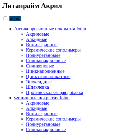
Литапрайм Акрил
меню
Антикоррозионные покрытия Jotun
Акриловые
Алкидные
Винилэфирные
Керамические сополимеры
Полиуретановые
Силиконакриловые
Силиконовые
Цинкнаполненные
Цинкэтилсиликатные
Эпоксидные
Шпаклевка
Противоскользящая добавка
Финишные покрытия Jotun
Акриловые
Алкидные
Винилэфирные
Керамические сополимеры
Полиуретановые
Силиконакриловые