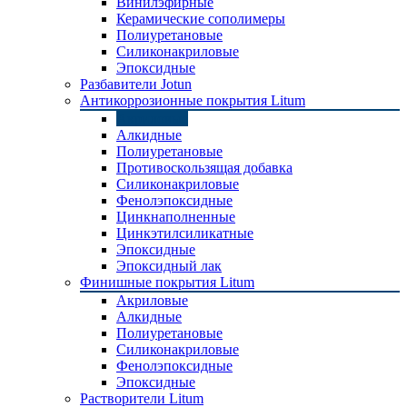
Винилэфирные
Керамические сополимеры
Полиуретановые
Силиконакриловые
Эпоксидные
Разбавители Jotun
Антикоррозионные покрытия Litum
Акриловые
Алкидные
Полиуретановые
Противоскользящая добавка
Силиконакриловые
Фенолэпоксидные
Цинкнаполненные
Цинкэтилсиликатные
Эпоксидные
Эпоксидный лак
Финишные покрытия Litum
Акриловые
Алкидные
Полиуретановые
Силиконакриловые
Фенолэпоксидные
Эпоксидные
Растворители Litum