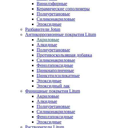
Винилэфирные
Керамические сополимеры
Полиуретановые
Силиконакриловые
Эпоксидные
Разбавители Jotun
Антикоррозионные покрытия Litum
Акриловые
Алкидные
Полиуретановые
Противоскользящая добавка
Силиконакриловые
Фенолэпоксидные
Цинкнаполненные
Цинкэтилсиликатные
Эпоксидные
Эпоксидный лак
Финишные покрытия Litum
Акриловые
Алкидные
Полиуретановые
Силиконакриловые
Фенолэпоксидные
Эпоксидные
Растворители Litum