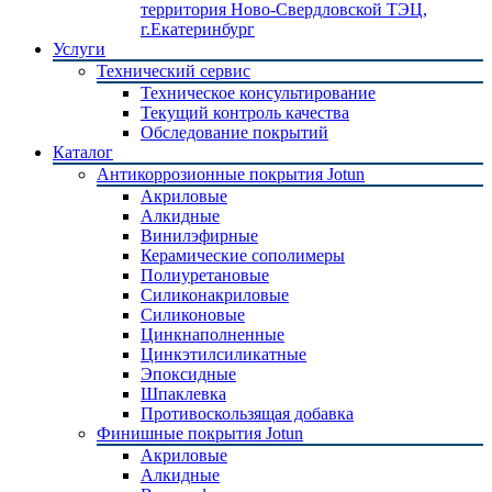
территория Ново-Свердловской ТЭЦ,
г.Екатеринбург
Услуги
Технический сервис
Техническое консультирование
Текущий контроль качества
Обследование покрытий
Каталог
Антикоррозионные покрытия Jotun
Акриловые
Алкидные
Винилэфирные
Керамические сополимеры
Полиуретановые
Силиконакриловые
Силиконовые
Цинкнаполненные
Цинкэтилсиликатные
Эпоксидные
Шпаклевка
Противоскользящая добавка
Финишные покрытия Jotun
Акриловые
Алкидные