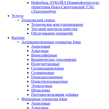
Нефтебаза ЛУКОЙЛ-Пермнефтепродукт
территория Ново-Свердловской ТЭЦ,
г.Екатеринбург
Услуги
Технический сервис
Техническое консультирование
Текущий контроль качества
Обследование покрытий
Каталог
Антикоррозионные покрытия Jotun
Акриловые
Алкидные
Винилэфирные
Керамические сополимеры
Полиуретановые
Силиконакриловые
Силиконовые
Цинкнаполненные
Цинкэтилсиликатные
Эпоксидные
Шпаклевка
Противоскользящая добавка
Финишные покрытия Jotun
Акриловые
Алкидные